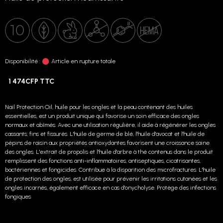
Disponibilité :
Article en rupture totale
1 474CFP TTC
Nail Protection Oil, huile pour les ongles et la peau contenant des huiles
essentielles, est un produit unique qui favorise un soin efficace des ongles
normaux et abîmés. Avec une utilisation régulière, il aide à régénérer les ongles
cassants, fins et fissurés. L'huile de germe de blé, l'huile d'avocat et l'huile de
pépins de raisin aux propriétés antioxydantes favorisent une croissance saine
des ongles. L'extrait de propolis et l'huile d'arbre à thé contenus dans le produit
remplissent des fonctions anti-inflammatoires, antiseptiques, cicatrisantes,
bactériennes et fongicides. Contribue à la disparition des microfractures. L'huile
de protection des ongles, est utilisée pour prévenir les irritations cutanées et les
ongles incarnés, également efficace en cas d'onycholyse. Protège des infections
fongiques