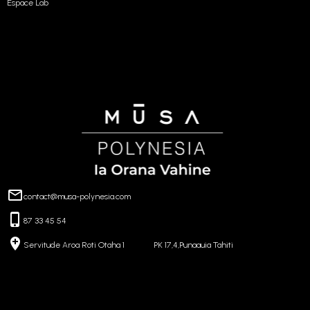
Espace Lab
contact@musa-polynesia.com
87 33 45 54
Servitude Aroa Roti Otaha 1 PK 17,4,Punaauia Tahiti