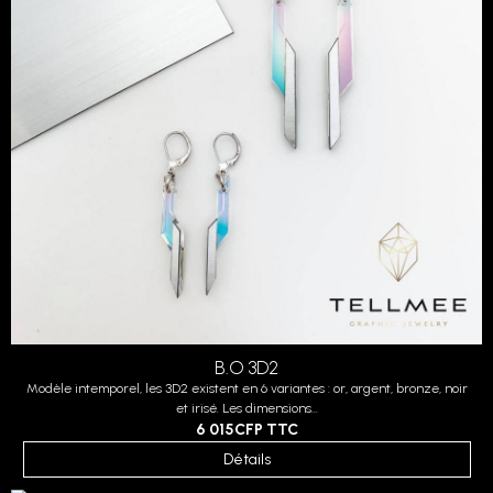
B.O 3D2
Modèle intemporel, les 3D2 existent en 6 variantes : or, argent, bronze, noir
et irisé. Les dimensions...
6 015CFP
TTC
Détails