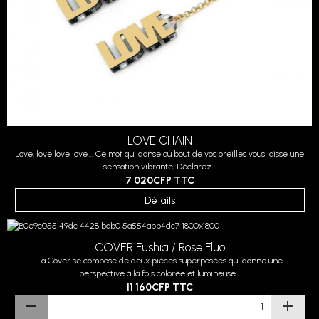
LOVE CHAIN
Love, love love love.... Ce mot qui danse au bout de vos oreilles vous laisse une
sensation vibrante. Déclarez...
7 020CFP
TTC
Détails
COVER Fushia / Rose Fluo
La Cover se compose de deux pièces superposées qui donne une
perspective à la fois colorée et lumineuse...
11 160CFP
TTC