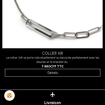
Conformité/Normes CE
Tout sur nous ?
Mūsa Polynesia
Mūsa
Espace Lab