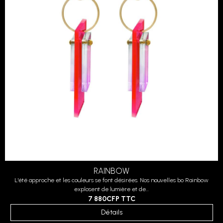
RAINBOW
L'été approche et les couleurs se font désirées. Nos nouvelles bo Rainbow
explosent de lumière et de...
7 880CFP
TTC
Détails