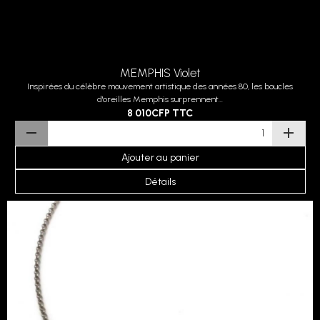
COLLIER AIR
Le collier AIR se porte individuellement ou s'accorde parfaitement avec les
boucles et le bracelet du...
7 880CFP
TTC
Détails
Livraison
SAV Réactif
Paiement sécurisé