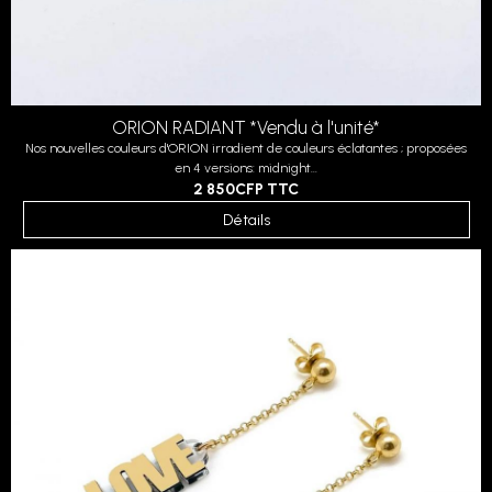
ORION RADIANT *Vendu à l'unité*
Nos nouvelles couleurs d'ORION irradient de couleurs éclatantes ; proposées
en 4 versions: midnight...
2 850CFP
TTC
Détails