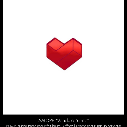
AMORE *Vendu à l'unité*
BOUM, quand notre coeur fait boum... Offrez lui votre coeur, par un par deux