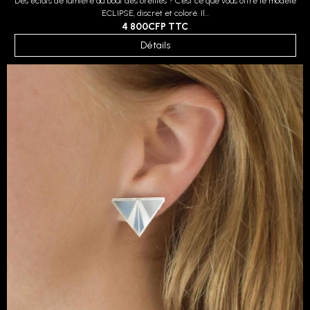
Des éclats de lumière au bout des oreilles ? C'est ce que vous offre le modèle
ECLIPSE, discret et coloré. Il...
4 800CFP
TTC
Détails