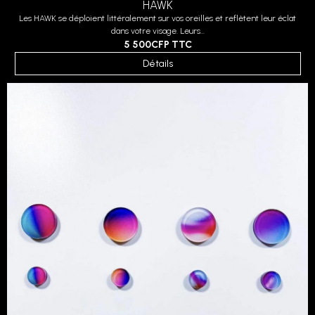
HAWK
Les HAWK se déploient littéralement sur vos oreilles et reflètent leur éclat
dans votre visage. Leurs...
5 500CFP
TTC
Détails