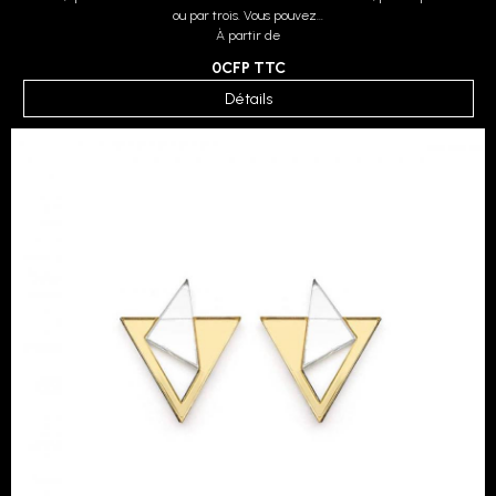
ou par trois. Vous pouvez...
À partir de
0CFP
TTC
Détails