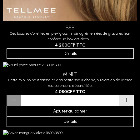
BEE
Ces boucles d'oreilles en plexiglass miroir agrémentées de gravures leur
confère un look art-déco !...
4 200CFP
TTC
Détails
MINI T
Cette mini bo peut s'associer a sa petite soeur chérie, ou alors en deuxième
trou, ou encore dépareillée...
4 080CFP
TTC
Ajouter au panier
Détails