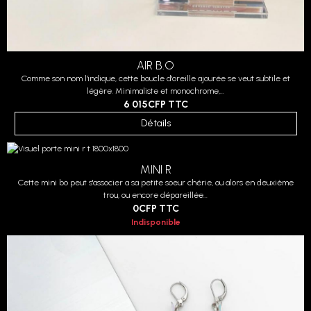
AIR B.O
Comme son nom l'indique, cette boucle d'oreille ajourée se veut subtile et
légère. Minimaliste et monochrome,...
6 015CFP
TTC
Détails
MINI R
Cette mini bo peut s'associer a sa petite soeur chérie, ou alors en deuxième
trou, ou encore dépareillée...
0CFP
TTC
Indisponible