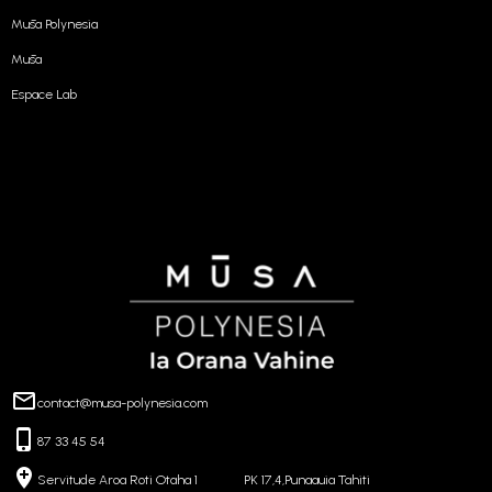
Mūsa Polynesia
Mūsa
Espace Lab
contact@musa-polynesia.com
87 33 45 54
Servitude Aroa Roti Otaha 1 PK 17,4,Punaauia Tahiti